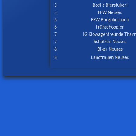
5
Bodi's Bierstüberl
5
FFW Neuses
6
FFW Burgoberbach
6
Frühschoppler
7
IG Klowagenfreunde Than
7
Schützen Neuses
8
Biker Neuses
8
Landfrauen Neuses