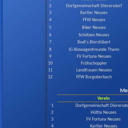
2
Dorfgemeinschaft Dierersdorf
3
Kartler Neuses
4
FFW Neuses
5
Biker Neuses
6
Schützen Neuses
7
Bodi's Bierstüberl
8
IG Klowagenfreunde Thann
9
FV Fortuna Neuses
10
Frühschoppler
11
Landfrauen Neuses
12
FFW Burgoberbach
Mei
Verein
1
Dorfgemeinschaft Dierersdo
2
Hüttla Neuses
3
FV Fortuna Neuses
4
Kartler Neuses