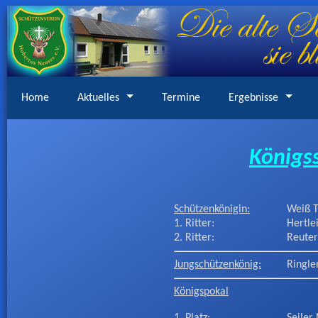
Home
Aktuelles
Termine
Ergebnisse
Königs
Schützenkönigin:
Weiß 
1. Ritter:
Hertle
2. Ritter:
Reuter
Jungschützenkönig:
Ringle
Königspokal
1. Platz:
Seiler