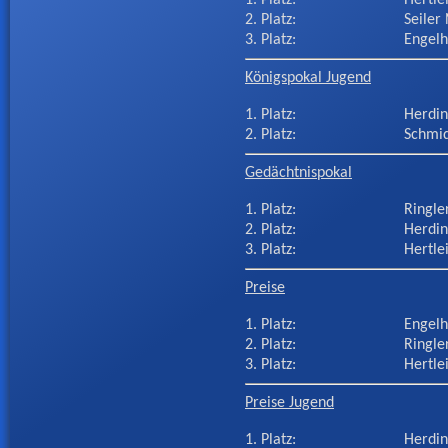
2. Platz:
Seiler
3. Platz:
Engel
Königspokal Jugend
1. Platz:
Herdi
2. Platz:
Schmid
Gedächtnispokal
1. Platz:
Ringle
2. Platz:
Herdin
3. Platz:
Hertle
Preise
1. Platz:
Engel
2. Platz:
Ringle
3. Platz:
Hertle
Preise Jugend
1. Platz:
Herdi