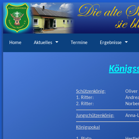
Home
Aktuelles
Termine
Ergebnisse
Königs
Schützenkönig:
Oliver
1. Ritter:
Andrea
2. Ritter:
Norber
Jungschützenkönig:
Anna-
Königspokal
1. Platz:
Hertle